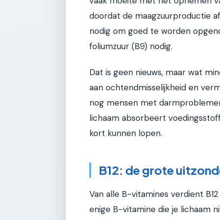
vaak moeite met het opnemen van 
doordat de maagzuurproductie afn
nodig om goed te worden opge
foliumzuur (B9) nodig.
Dat is geen nieuws, maar wat min
aan ochtendmisselijkheid en verm
nog mensen met darmproblemen, z
lichaam absorbeert voedingsstof
kort kunnen lopen.
B12: de grote uitzond
Van alle B-vitamines verdient B12
enige B-vitamine die je lichaam nie