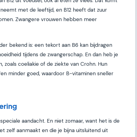
B12 uit voedsel, ook al eten ze vlees. Dat komt
eemt met de leeftijd, en B12 heeft dat zuur
nomen. Zwangere vrouwen hebben meer
der bekend is: een tekort aan B6 kan bijdragen
oeidheid tijdens de zwangerschap. En dan heb je
oals coeliakie of de ziekte van Crohn. Hun
fen minder goed, waardoor B-vitaminen sneller
ering
 speciale aandacht. En niet zomaar, want het is de
t zelf aanmaakt en die je bijna uitsluitend uit