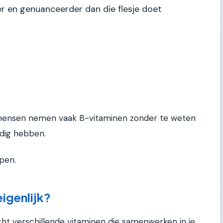
r en genuanceerder dan die flesje doet
: mensen nemen vaak B-vitaminen zonder te weten
odig hebben.
pen.
eigenlijk?
cht verschillende vitaminen die samenwerken in je