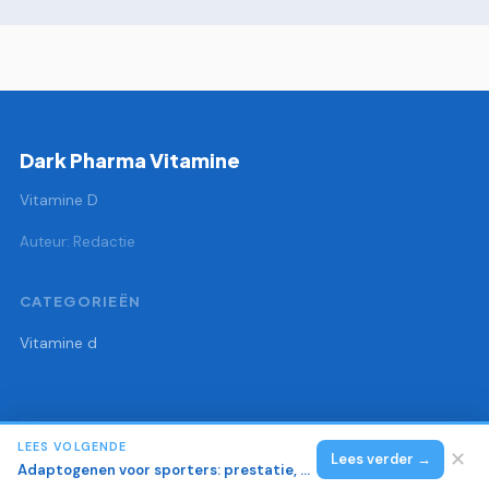
Dark Pharma Vitamine
Vitamine D
Auteur: Redactie
CATEGORIEËN
Vitamine d
LEES VOLGENDE
© 2026 Dark Pharma Vitamine
Alle rechten voorbehouden.
✕
Lees verder →
Adaptogenen voor sporters: prestatie, herstel en cortisol regulatie