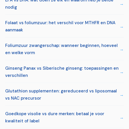
EPA vs DHA: wat doen ze elk en waarom heb je beide
nodig
Folaat vs foliumzuur: het verschil voor MTHFR en DNA
aanmaak
Foliumzuur zwangerschap: wanneer beginnen, hoeveel
en welke vorm
Ginseng Panax vs Siberische ginseng: toepassingen en
verschillen
Glutathion supplementen: gereduceerd vs liposomaal
vs NAC precursor
Goedkope visolie vs dure merken: betaal je voor
kwaliteit of label