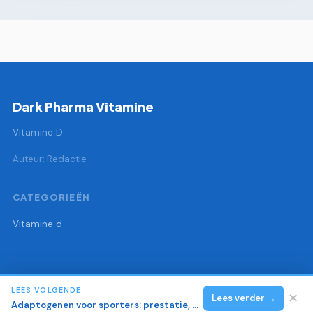
Dark Pharma Vitamine
Vitamine D
Auteur: Redactie
CATEGORIEËN
Vitamine d
LEES VOLGENDE
© 2026 Dark Pharma Vitamine
Alle rechten voorbehouden.
✕
Lees verder →
Adaptogenen voor sporters: prestatie, herstel en cortisol regulatie