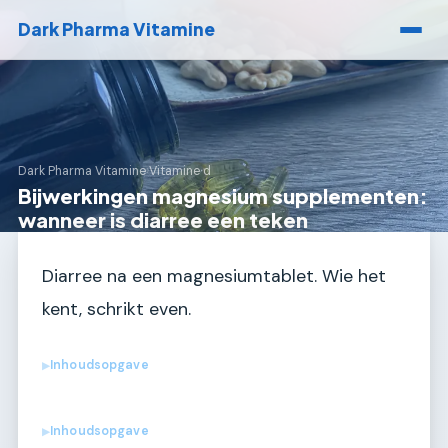
Dark Pharma Vitamine
Dark Pharma Vitamine
›
Vitamine d
Bijwerkingen magnesium supplementen:
wanneer is diarree een teken
Diarree na een magnesiumtablet. Wie het
kent, schrikt even.
Inhoudsopgave
▶
Inhoudsopgave
▶