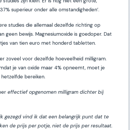
udies zijn klein. Er is nog niet één grote,
 is 37% superieur onder alle omstandigheden’.
re studies die allemaal dezelfde richting op
dan geen bewijs. Magnesiumoxide is goedoper. Dat
otjes van tien euro met honderd tabletten.
eer zoveel voor dezelfde hoeveelheid milligram.
 omdat je van oxide maar 4% opneemt, moet je
hetzelfde bereiken.
 per
effectief opgenomen milligram dichter bij
ijk gezegd vind ik dat een belangrijk punt dat te
n de prijs per potje, niet de prijs per resultaat.