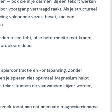
n — ook die in je darmen. Bij een tekort werken
oor voortgang vertraagd raakt. Als je structureel
eding voldoende vezels bevat, kan een
n.
anden trillen licht, of je hebt moeite met kracht
r probleem deed.
j spiercontractie en -ontspanning. Zonder
n je spieren niet optimaal. Magnesium helpt
n tekort kunnen de vaatwanden stijver worden,
derzoek toont aan dat adequate magnesiuminname