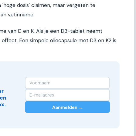
 'hoge dosis' claimen, maar vergeten te
an vetinname.
me van D en K. Als je een D3-tablet neemt
t effect. Een simpele oliecapsule met D3 en K2 is
er
 en
ox.
Aanmelden →