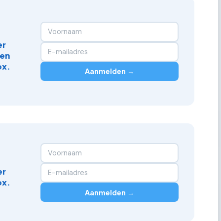
er
 en
ox.
Aanmelden →
er
ox.
Aanmelden →