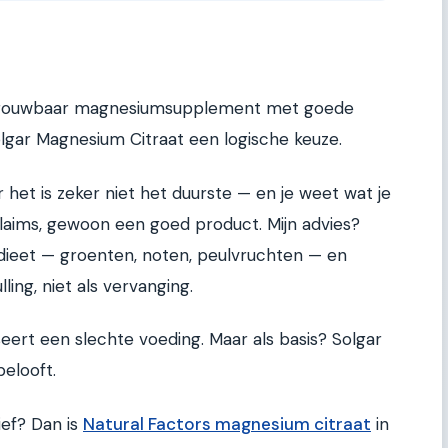
etrouwbaar magnesiumsupplement met goede
Solgar Magnesium Citraat een logische keuze.
 het is zeker niet het duurste — en je weet wat je
laims, gewoon een goed product. Mijn advies?
ieet — groenten, noten, peulvruchten — en
ing, niet als vervanging.
rt een slechte voeding. Maar als basis? Solgar
elooft.
ief? Dan is
Natural Factors magnesium citraat
in