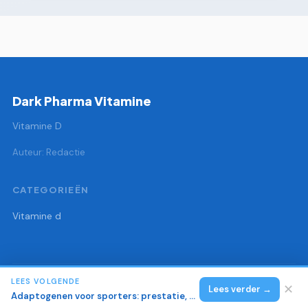
Dark Pharma Vitamine
Vitamine D
Auteur: Redactie
CATEGORIEËN
Vitamine d
LEES VOLGENDE
© 2026 Dark Pharma Vitamine
Alle rechten voorbehouden.
✕
Lees verder →
Adaptogenen voor sporters: prestatie, herstel en cortisol regulatie