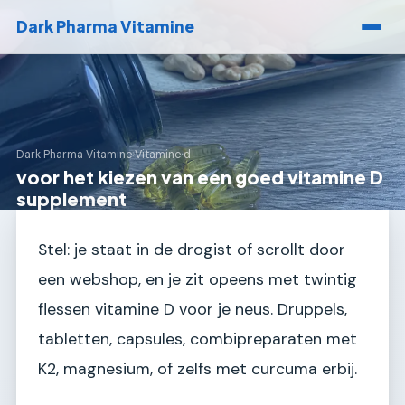
Dark Pharma Vitamine
Dark Pharma Vitamine
›
Vitamine d
voor het kiezen van een goed vitamine D
supplement
Stel: je staat in de drogist of scrollt door
een webshop, en je zit opeens met twintig
flessen vitamine D voor je neus. Druppels,
tabletten, capsules, combipreparaten met
K2, magnesium, of zelfs met curcuma erbij.