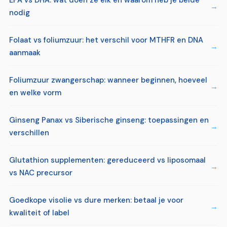
EPA vs DHA: wat doen ze elk en waarom heb je beide
nodig
Folaat vs foliumzuur: het verschil voor MTHFR en DNA
aanmaak
Foliumzuur zwangerschap: wanneer beginnen, hoeveel
en welke vorm
Ginseng Panax vs Siberische ginseng: toepassingen en
verschillen
Glutathion supplementen: gereduceerd vs liposomaal
vs NAC precursor
Goedkope visolie vs dure merken: betaal je voor
kwaliteit of label