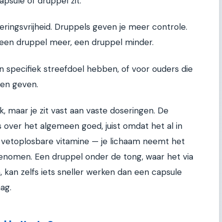
apsule of druppel zit.
eringsvrijheid. Druppels geven je meer controle.
n: een druppel meer, een druppel minder.
n specifiek streefdoel hebben, of voor ouders die
len geven.
ik, maar je zit vast aan vaste doseringen. De
over het algemeen goed, juist omdat het al in
en vetoplosbare vitamine — je lichaam neemt het
ngenomen. Een druppel onder de tong, waar het via
 kan zelfs iets sneller werken dan een capsule
ag.