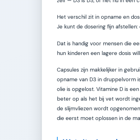
zelf — D3 is D3, of het nu in een c
Het verschil zit in opname en dos
Je kunt de dosering fijn afstelle
Dat is handig voor mensen die ee
hun kinderen een lagere dosis wil
Capsules zijn makkelijker in gebru
opname van D3 in druppelvorm is 
olie is opgelost. Vitamine D is e
beter op als het bij vet wordt i
de slijmvliezen wordt opgenomen,
die eerst moet oplossen in de ma