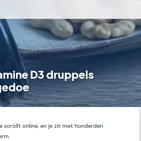
tamine D3 druppels
 gedoe
je scrollt online, en je zit met honderden
erm.