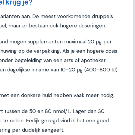
l krijg je?
varianten aan. De meest voorkomende druppels
pel, maar er bestaan ook hogere doseringen.
erland mogen supplementen maximaal 20 µg per
uwing op de verpakking. Als je een hogere dosis
onder begeleiding van een arts of apotheker.
en dagelijkse inname van 10–20 µg (400–800 IU)
et een donkere huid hebben vaak meer nodig.
gt tussen de 50 en 80 nmol/L. Lager dan 30
 te raden. Eerlijk gezegd vind ik het een goed
ring per duidelijk aangeeft.