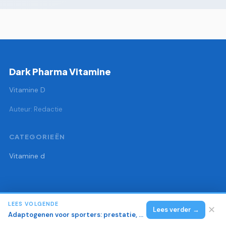
Dark Pharma Vitamine
Vitamine D
Auteur: Redactie
CATEGORIEËN
Vitamine d
LEES VOLGENDE
© 2026 Dark Pharma Vitamine
Alle rechten voorbehouden.
✕
Lees verder →
Adaptogenen voor sporters: prestatie, herstel en cortisol regulatie