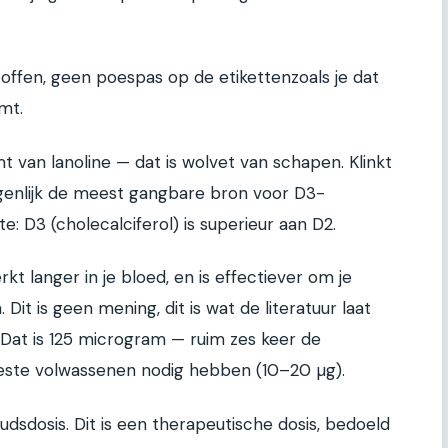
ffen, geen poespas op de etikettenzoals je dat
mt.
t van lanoline — dat is wolvet van schapen. Klinkt
igenlijk de meest gangbare bron voor D3-
: D3 (cholecalciferol) is superieur aan D2.
t langer in je bloed, en is effectiever om je
it is geen mening, dit is wat de literatuur laat
 Dat is 125 microgram — ruim zes keer de
eeste volwassenen nodig hebben (10–20 µg).
dsdosis. Dit is een therapeutische dosis, bedoeld