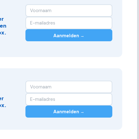
er
 en
ox.
Aanmelden →
er
ox.
Aanmelden →