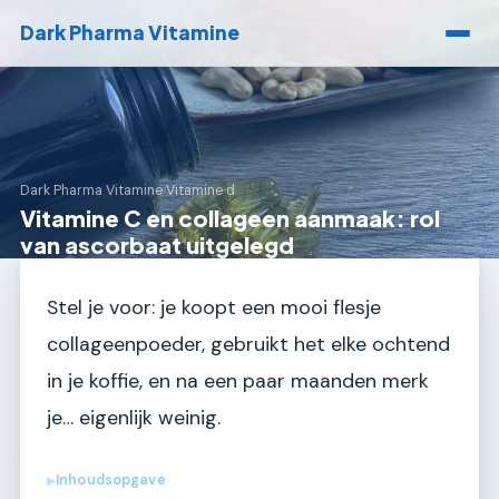
Dark Pharma Vitamine
Dark Pharma Vitamine
›
Vitamine d
Vitamine C en collageen aanmaak: rol
van ascorbaat uitgelegd
Stel je voor: je koopt een mooi flesje
collageenpoeder, gebruikt het elke ochtend
in je koffie, en na een paar maanden merk
je… eigenlijk weinig.
Inhoudsopgave
▶