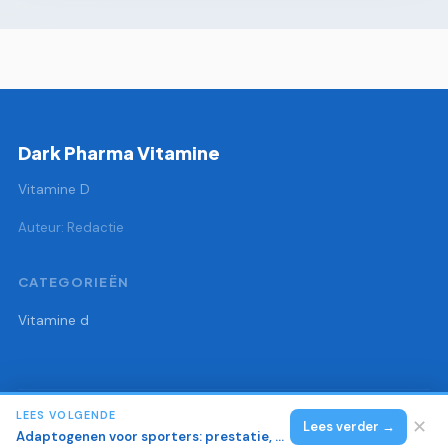
Dark Pharma Vitamine
Vitamine D
Auteur: Redactie
CATEGORIEËN
Vitamine d
LEES VOLGENDE
© 2026 Dark Pharma Vitamine
Alle rechten voorbehouden.
✕
Lees verder →
Adaptogenen voor sporters: prestatie, herstel en cortisol regulatie