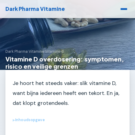
Dark Pharma Vitamine
Dark Pharma Vitamine
›
Vitamine d
Vitamine D overdosering: symptomen,
risico en veilige grenzen
Je hoort het steeds vaker: slik vitamine D,
want bijna iedereen heeft een tekort. En ja,
dat klopt grotendeels.
Inhoudsopgave
▶