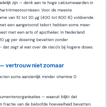
delijk zijn — denk aan te hoge calciumwaarden in
s hartritmestoornissen. Voor de meeste
name van 10 tot 20 µg (400 tot 800 IE) voldoende.
met een aangetoond tekort hebben soms meer
best met een arts of apotheker. In Nederland
0 µg per dosering bevatten zonder
at zegt al wat over de risico's bij hogere doses.
 — vertrouw niet zomaar
ucten soms aanzienlijk minder vitamine D
umentenorganisaties — waaruit blijkt dat
fractie van de beloofde hoeveelheid bevatten.