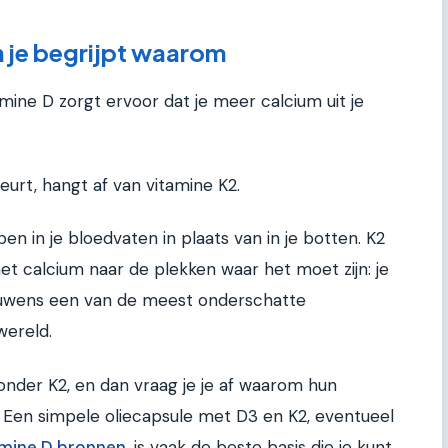
 je begrijpt waarom
amine D zorgt ervoor dat je meer calcium uit je
urt, hangt af van vitamine K2.
n in je bloedvaten in plaats van in je botten. K2
et calcium naar de plekken waar het moet zijn: je
rouwens een van de meest onderschatte
wereld.
onder K2, en dan vraag je je af waarom hun
. Een simpele oliecapsule met D3 en K2, eventueel
amine D bronnen
, is vaak de beste basis die je kunt