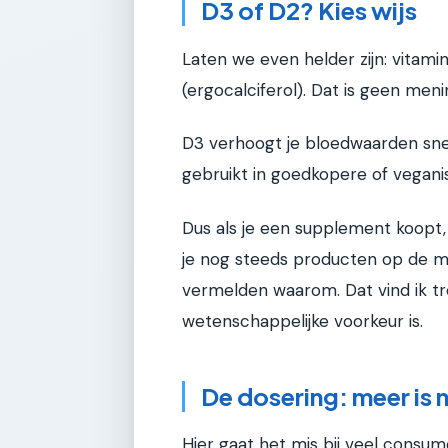
D3 of D2? Kies wijs
Laten we even helder zijn: vitamin
(ergocalciferol). Dat is geen menin
D3 verhoogt je bloedwaarden snel
gebruikt in goedkopere of vegani
Dus als je een supplement koopt, k
je nog steeds producten op de ma
vermelden waarom. Dat vind ik tr
wetenschappelijke voorkeur is.
De dosering: meer is n
Hier gaat het mis bij veel consum