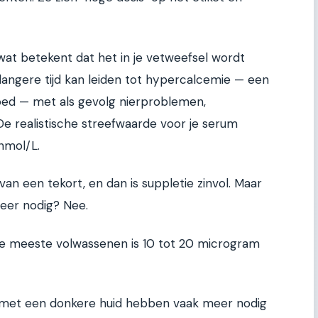
wat betekent dat het in je vetweefsel wordt
angere tijd kan leiden tot hypercalcemie — een
oed — met als gevolg nierproblemen,
De realistische streefwaarde voor je serum
nmol/L.
an een tekort, en dan is suppletie zinvol. Maar
meer nodig? Nee.
r de meeste volwassenen is 10 tot 20 microgram
met een donkere huid hebben vaak meer nodig