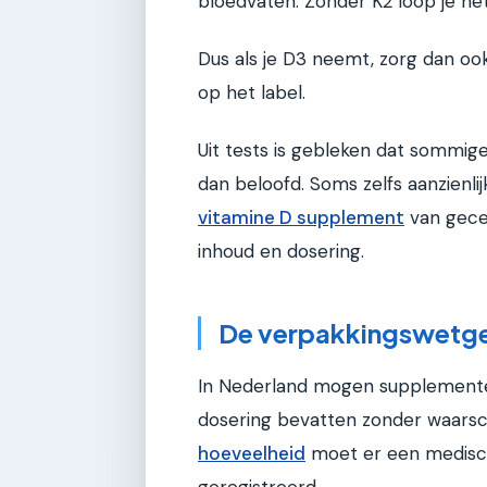
bloedvaten. Zonder K2 loop je het
Dus als je D3 neemt, zorg dan ook
op het label.
Uit tests is gebleken dat sommig
dan beloofd. Soms zelfs aanzienli
vitamine D supplement
van gecer
inhoud en dosering.
De verpakkingswetgev
In Nederland mogen supplement
dosering bevatten zonder waars
hoeveelheid
moet er een medische