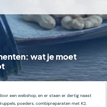
menten: wat je moet
pt
t door een webshop, en er staan er dertig naast
, druppels, poeders, combipreparaten met K2,